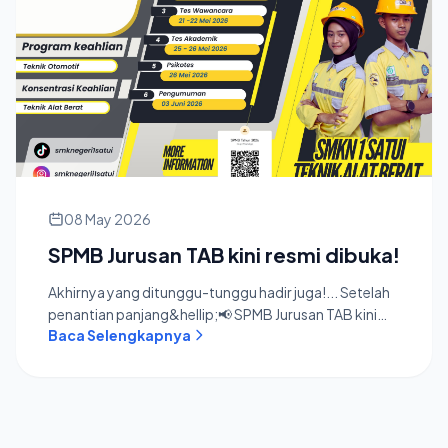
08 May 2026
SPMB Jurusan TAB kini resmi dibuka!
Akhirnya yang ditunggu-tunggu hadir juga!... Setelah
penantian panjang&hellip;📢 SPMB Jurusan TAB kini
Baca Selengkapnya
resmi dibuka!Buat...